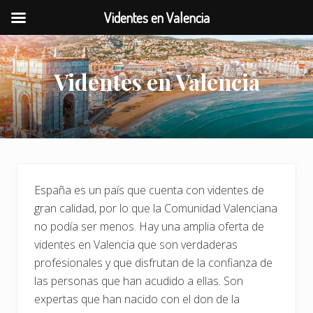
Videntes en Valencia
Menu
Saltar
Saltar
al
a
Videntes en Valencia
contenido
la
principal
barra
lateral
principal
España es un país que cuenta con videntes de
gran calidad, por lo que la Comunidad Valenciana
no podía ser menos. Hay una amplia oferta de
videntes en Valencia que son verdaderas
profesionales y que disfrutan de la confianza de
las personas que han acudido a ellas. Son
expertas que han nacido con el don de la