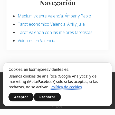
Navegación
Médium vidente Valencia: Ámbar y Pablo
Tarot económico Valencia: Anil y Julia
Tarot Valencia con las mejores tarotistas
Videntes en Valencia
Cookies en lasmejoresvidentes.es
Usamos cookies de analítica (Google Analytics) y de
marketing (Meta/Facebook) solo si las aceptas; si las
Lasmejoresvidentes.es es una página cuyo objetivo es ayudar
rechazas, no se activan.
Política de cookies
a los usuarios a elegir sólo a tarotistas y videntes fiables y de
confianza.
Aceptar
Rechazar
© Servicio ofrecido por Sinceridad SL, Apartado de Correos 3, 24080, León.
Precio Máx. €/min 1,21 Red Fija y 1,57 Red Móvil. IVA Incluido. Mayores de
18 años.
Aviso Legal
-
Política de Privacidad
-
Política de Cookies